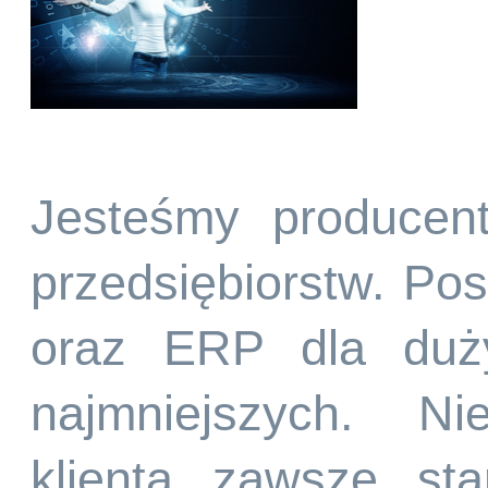
Jesteśmy producen
przedsiębiorstw. P
oraz ERP dla duży
najmniejszych. Ni
klienta zawsze st