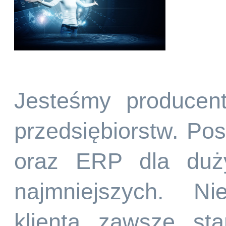
Jesteśmy producen
przedsiębiorstw. P
oraz ERP dla duży
najmniejszych. Ni
klienta zawsze st