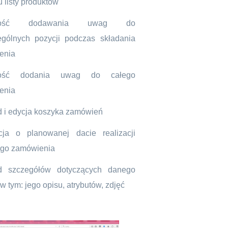
 listy produktów
iwość dodawania uwag do
gólnych pozycji podczas składania
enia
wość dodania uwag do całego
enia
 i edycja koszyka zamówień
cja o planowanej dacie realizacji
ego zamówienia
d szczegółów dotyczących danego
w tym: jego opisu, atrybutów, zdjęć