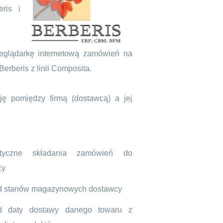
ris i
eglądarkę internetową zamówień na
erberis z linii Composita.
ję pomiędzy firmą (dostawcą) a jej
atyczne składania zamówień do
cy
d stanów magazynowych dostawcy
d daty dostawy danego towaru z