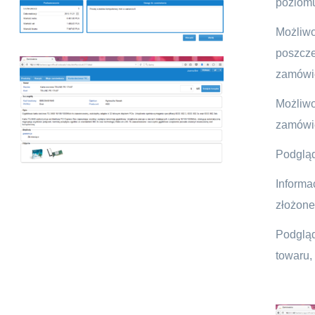
poziomu
Możl
poszcze
zamówi
Możli
zamówi
Podgląd
Informa
złożon
Podglą
towaru, 