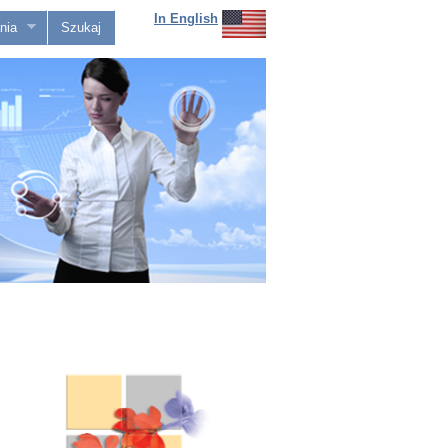
In English
nia
Szukaj