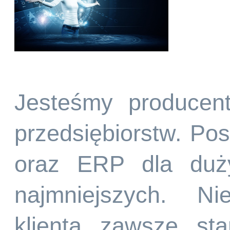
Jesteśmy producen
przedsiębiorstw. P
oraz ERP dla duży
najmniejszych. Ni
klienta zawsze st