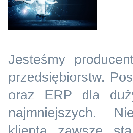
Jesteśmy producen
przedsiębiorstw. P
oraz ERP dla duży
najmniejszych. Ni
klienta zawsze st