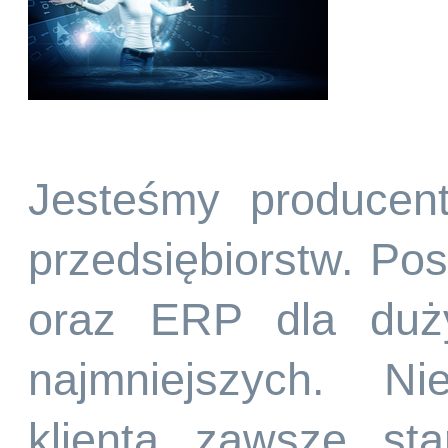
Jesteśmy producen
przedsiębiorstw. P
oraz ERP dla duży
najmniejszych. Ni
klienta zawsze st