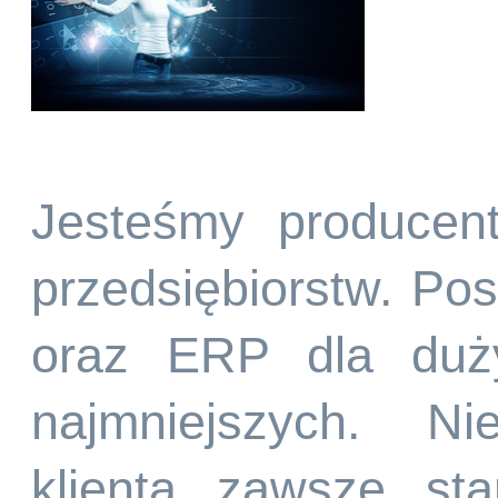
Jesteśmy producen
przedsiębiorstw. P
oraz ERP dla duży
najmniejszych. Ni
klienta zawsze st