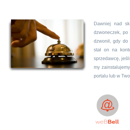
Dawniej nad sk
dzwoneczek, po
dzwonił, gdy do 
stał on na kont
sprzedawcę, jeśl
my zainstalujem
portalu lub w Two