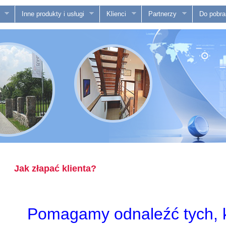
Inne produkty i usługi
Klienci
Partnerzy
Do pobra
Jak złapać klienta?
Pomagamy odnaleźć tych, k