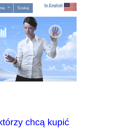
In English
nia
Szukaj
tórzy chcą kupić