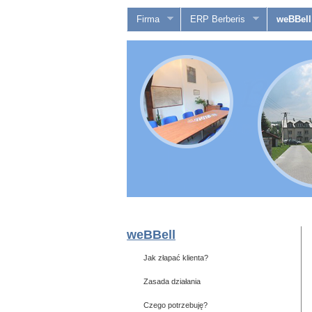
Firma
ERP Berberis
weBBell
weBBell
Jak złapać klienta?
Zasada działania
Czego potrzebuję?