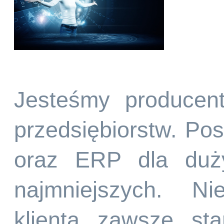
Jesteśmy producen
przedsiębiorstw. P
oraz ERP dla duży
najmniejszych. Ni
klienta zawsze st