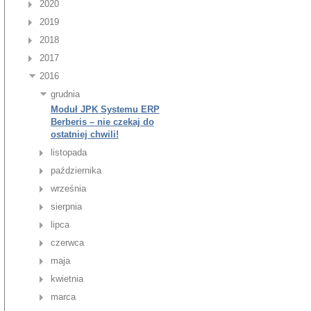
2020
2019
2018
2017
2016
grudnia
Moduł JPK Systemu ERP
Berberis – nie czekaj do
ostatniej chwili!
listopada
października
września
sierpnia
lipca
czerwca
maja
kwietnia
marca