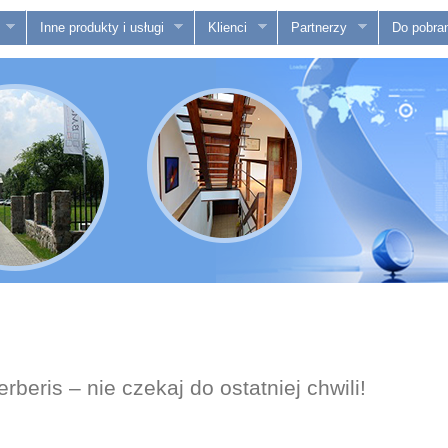
Inne produkty i usługi
Klienci
Partnerzy
Do pobran
eris – nie czekaj do ostatniej chwili!