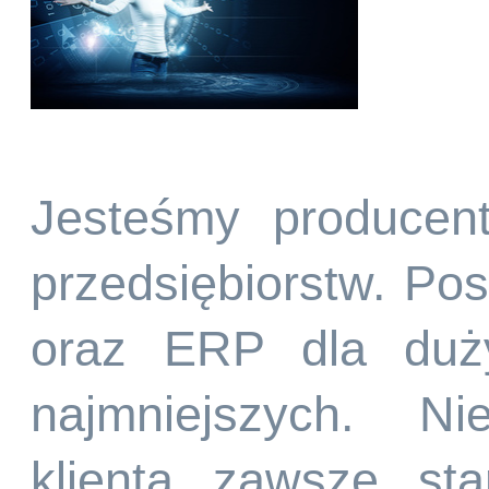
Jesteśmy producen
przedsiębiorstw. P
oraz ERP dla duży
najmniejszych. Ni
klienta zawsze st