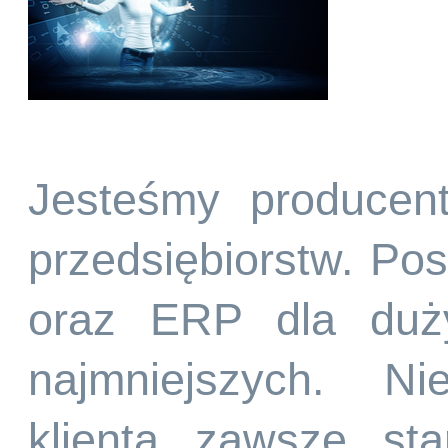
Jesteśmy producen
przedsiębiorstw. P
oraz ERP dla duży
najmniejszych. Ni
klienta zawsze st